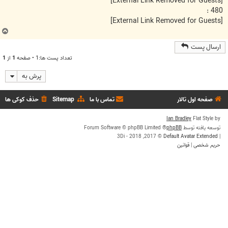
[External Link Removed for Guests]
480 :
[External Link Removed for Guests]
ب
ا
ارسال پست
ل
تعداد پست ها:1 • صفحه
1
از
1
ا
پرش به
صفحه اول تالار
تماس با ما
Sitemap
حذف کوکی ها
Ian Bradley
Flat Style by
توسعه یافته توسط
phpBB
® Forum Software © phpBB Limited
© 2017, 2018 - 3Di
Default Avatar Extended
|
حریم شخصی
|
قوانین