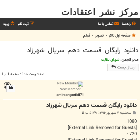
مرکز نشر اعتقادات
راهنما
تماس با ما
ثبت نام
ورود
صفحه اول تالار
تصویر
فیلم
دانلود رایگان قسمت دهم سریال شهرزاد
مدیر انجمن:
شورای نظارت
ارسال پست
تعداد پست ها:1 • صفحه
1
از
1
New Member
amirsangsefidi71
دانلود رایگان قسمت دهم سریال شهرزاد
پ
سه‌شنبه ۷ شهریور ۱۳۹۶, ۵:۳۹ ب.ظ
س
ت
1080 :
[External Link Removed for Guests]
720 :