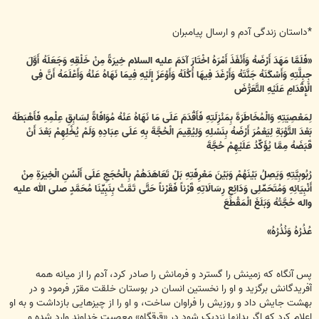
*داستان زندگی آدم و ارسال پیامبران
«فَلَمَّا مَهَدَ أَرْضَهُ وَأَنْفَذَ أَمْرَهُ اخْتَارَ آدَمَ علیه السلام خِیرَةً مِنْ خَلْقِهِ وَجَعَلَهُ أَوَّلَ
جِبِلَّتِهِ وَأَسْکَنَهُ جَنَّتَهُ وَأَرْغَدَ فِیهَا أُکُلَهُ وَأَوْعَزَ إِلَیْهِ فِیمَا نَهَاهُ عَنْهُ وَأَعْلَمَهُ أَنَّ فِی
الْإِقْدَامِ عَلَیْهِ التَّعَرُّضَ
لِمَعْصِیَتِهِ وَالْمُخَاطَرَةَ بِمَنْزِلَتِهِ فَأَقْدَمَ عَلَى مَا نَهَاهُ عَنْهُ مُوَافَاةً لِسَابِقِ عِلْمِهِ فَأَهْبَطَهُ
بَعْدَ التَّوْبَةِ لِیَعْمُرَ أَرْضَهُ بِنَسْلِهِ وَلِیُقِیمَ الْحُجَّةَ بِهِ عَلَى عِبَادِهِ وَلَمْ یُخْلِهِمْ بَعْدَ أَنْ
قَبَضَهُ مِمَّا یُؤَکِّدُ عَلَیْهِمْ حُجَّةَ
رُبُوبِیَّتِهِ وَیَصِلُ بَیْنَهُمْ وَبَیْنَ مَعْرِفَتِهِ بَلْ تَعَاهَدَهُمْ بِالْحُجَجِ عَلَى أَلْسُنِ الْخِیرَةِ مِنْ
أَنْبِیَائِهِ وَمُتَحَمِّلِی وَدَائِعِ رِسَالَاتِهِ قَرْناً فَقَرْناً حَتَّى تَمَّتْ بِنَبِیِّنَا مُحَمَّدٍ صلى الله علیه
واله حُجَّتُهُ وَبَلَغَ الْمَقْطَعَ
عُذُرُهُ وَنُذُرُهُ»
پس آنگاه که زمینش را گسترد و فرمانش را صادر کرد، آدم را از میانه همه
آفریدگانش برگزید و او را نخستین انسان در بوستان خلقت مقرّر فرمود و در
بهشت جایش داد و روزیش را فراوان ساخت، و او را از چیزهایی بازداشت و به او
اعلام کرد که اگر بدانها نزدیک شود در «قرقگاه» معصیت خداوند وارد شده و