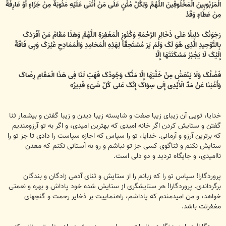
الْمَرْبُوبِینَ الْمَخْلُوقِینَ اللَّهُمَّ وَلِکُلِّ مُثْنٍ عَلَى مَنْ أَثْنَى عَلَیْهِ مَثُوبَةٌ مِنْ جَزَاءٍ أَوْ عَارِفَةٌ
مِنْ عَطَاءٍ وَقَدْ
رَجَوْتُکَ دَلِیلًا عَلَى ذَخَائِرِ الرَّحْمَةِ وَکُنُوزِ الْمَغْفِرَةِ اللَّهُمَّ وَهَذَا مَقَامُ مَنْ أَفْرَدَکَ
بِالتَّوْحِیدِ الَّذِی هُوَ لَکَ وَلَمْ یَرَ مُسْتَحِقّاً لِهَذِهِ الْمَحَامِدِ وَالْمَمَادِحِ غَیْرَکَ وَبِی فَاقَةٌ
إِلَیْکَ لَا یَجْبُرُ مَسْکَنَتَهَا إِلَّا
فَضْلُکَ وَلَا یَنْعَشُ مِنْ خَلَّتِهَا إِلَّا مَنُّکَ وَجُودُکَ فَهَبْ لَنَا فِی هَذَا الْمَقَامِ رِضَاکَ
وَأَغْنِنَا عَنْ مَدِّ الْأَیْدِی إِلَى سِوَاکَ إِنَّکَ عَلى کُلِّ شَیْ‏ءٍ قَدِیرٌ»
خدایا، تویی آن زیبای زیبا صفت و شایسته زیبا دیدن و زیبا گفتن و بی‏شمار ثنا
گفتن و ستایش کردن اگر خانه امیدی که بهترین امیدی، و اگر به تو آرزومندیم
که برترین آرزو و آرمانی. خدایا، تو را سپاس که اجازه سپاست را دادی تا جز تو را
ستایش نکنم و ثناگوی کسی جز تو نباشم و رو به آستانی نکنم که معدن
ناامیدی، و جایگاه تردید و دو دلی است.
پروردگارا! سپاس تو را که زبانم را از ستایش و ثنای آدمی زادگان و بندگان
برگرداندی. پروردگارا! هر ستایشگری از ستایش‏ شده خود پاداش و بهره و نعمتی
خواهد، و من امیدمندم که پاداشم، راهنماییت بر ذخایر رحمت و گنجهای
مغفرتت باشد.