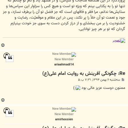
پروردگارا! در این هنگامه مناجات و سپاس، و در مشهد یاد و نام تو چنانم که
تنها تو را به یکتایی بینم که ویژه تو است و هیچ کس را سزاوار این سپاس‌ها و
ستایش‌ها ندانم، مرا فقر و فاقه‏ای است که جز فضل تو آن را برطرف نسازد، و جز
جود و نعمت تو آن خلأ را پر نکند، پس در این مقام و موقعیّت، رضایت و
خشنودیت را بر من ببخشای و از دراز کردن دست به سوی جز خودت بی‏نیازم
گردان که تو بر هر چیز توانایی.
ب
ا
ل
New Member
ا
ariaahmadi14
Re: چگونگی آفرینش به روایت امام علی(ع)
پ
سه‌شنبه ۶ بهمن ۱۳۹۴, ۷:۳۱ ب.ظ
س
ت
ممنون دوست عزیز عالی بود
ب
ا
ل
New Member
ا
amirhossien