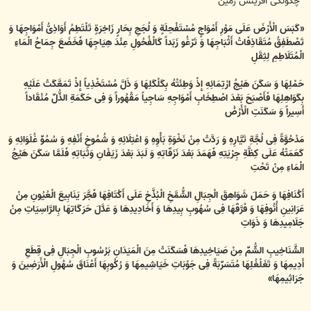
*چگونگی آفرینش زمین
«کَبَسَ الْأَرْضَ عَلَى مَوْرِ أَمْوَاجٍ مُسْتَفْحِلَةٍ وَ لُجَجِ بِحَارٍ زَاخِرَةٍ تَلْتَطِمُ أَوَاذِیُّ أَمْوَاجِهَا وَ
تَصْطَفِقُ مُتَقَاذِفَاتُ أَثْبَاجِهَا وَ تَرْغُو زَبَداً کَالْفُحُولِ عِنْدَ هِیَاجِهَا فَخَضَعَ جِمَاحُ الْمَاءِ
الْمُتَلَاطِمِ لِثِقَلِ
حَمْلِهَا وَ سَکَنَ هَیْجُ ارْتِمَائِهِ إِذْ وَطِئَتْهُ بِکَلْکَلِهَا وَ ذَلَّ مُسْتَخْذِیاً إِذْ تَمَعَّکَتْ عَلَیْهِ
بِکَوَاهِلِهَا فَأَصْبَحَ بَعْدَ اصْطِخَابِ أَمْوَاجِهِ سَاجِیاً مَقْهُوراً وَ فِی حَکَمَةِ الذُّلِّ مُنْقَاداً
أَسِیراً وَ سَکَنَتِ الْأَرْضُ
مَدْحُوَّةً فِی لُجَّةِ تَیَّارِهِ وَ رَدَّتْ مِنْ نَخْوَةِ بَأْوِهِ وَ اعْتِلَائِهِ وَ شُمُوخِ أَنْفِهِ وَ سُمُوِّ غُلَوَائِهِ وَ
کَعَمَتْهُ عَلَى کِظَّةِ جِرْیَتِهِ فَهَمَدَ بَعْدَ نَزَقَاتِهِ وَ لَبَدَ بَعْدَ زَیَفَانِ وَثَبَاتِهِ فَلَمَّا سَکَنَ هَیْجُ
الْمَاءِ مِنْ تَحْتِ
أَکْنَافِهَا وَ حَمَلَ شَوَاهِقَ الْجِبَالِ الشُّمَّخِ الْبُذَّخِ عَلَى أَکْتَافِهَا فَجَّرَ یَنَابِیعَ الْعُیُونِ مِنْ
عَرَانِینِ أُنُوفِهَا وَ فَرَّقَهَا فِی سُهُوبِ بِیدِهَا وَ أَخَادِیدِهَا وَ عَدَّلَ حَرَکَاتِهَا بِالرَّاسِیَاتِ مِنْ
جَلَامِیدِهَا وَ ذَوَاتِ
الشَّنَاخِیبِ الشُّمِّ مِنْ صَیَاخِیدِهَا فَسَکَنَتْ مِنَ الْمَیَدَانِ بَرُسُوبِ الْجِبَالِ فِی قِطَعِ
أَدِیمِهَا وَ تَغَلْغُلِهَا مُتَسَرِّبَةً فِی جَوْبَاتِ خَیَاشِیمِهَا وَ رُکُوبِهَا أَعْنَاقَ سُهُولِ الْأَرَضِینَ وَ
جَرَاثِیمِهَا»