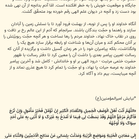
جایگاه و موقعیت خویش را به خطر افکنده است. امّا آدم بدانچه از آن نهی شده
بود دست زد و آنچه در دیوان علم الهی رقم خورده بود متحقّق گشت.
آنگاه خداوند او را پس از توبه، از بهشت فرود آورد تا با نسلش زمین را آبادان
سازند و راهنما و حجّت بندگان باشند. سرانجام که آدم از این عالم رخ بر تافت و
روی در نقاب خاک نهاد، خداوند مردم را رها نساخت و هر آنچه حجّت ربوبیّتش را
بر آنان محکم کند و میان آن‌ها و شناخت او رابطه برقرار سازد هیچ یک را
وانگذاشت، بلکه پیامبران خود را در هر زمان گسیل داشت و برگزیده از آنان که
رسالت تعیین پیامبر بعدی را داشت آن را معین کرد تا دفتر رسالت با ظهور
حضرت ختمی مرتبت - درود الهی بر او و خاندانش - کامل شد و آخرین پیامبر
خداوند به عرصه حیات پا نهاد، و او حجّت را تمام کرد تا هیچ عذری نماند و از
آنچه می‏بایست، بیم داد و آگاه کرد.
*نیایش امیرالمؤمنین(ع)
«اللَّهُمَّ أَنْتَ أَهْلُ الْوَصْفِ الْجَمِیلِ وَالتَّعْدَادِ الْکَثِیرِ إِنْ تُؤَمَّلْ فَخَیْرُ مَأْمُولٍ وَإِنْ تُرْجَ
فَأَکْرَمُ مَرْجُوٍّ اللَّهُمَّ وَقَدْ بَسَطْتَ لِی فِیمَا لَا أَمْدَحُ بِهِ غَیْرَکَ وَ لَا أُثْنِی بِهِ عَلَى أَحَدٍ
سِوَاکَ وَلَا أُوَجِّهُهُ
إِلَى مَعَادِنِ الْخَیْبَةِ وَمَوَاضِعِ الْرِّیْبَةِ وَعَدَلْتَ بِلِسَانِی عَنْ مَدَائِحِ الْآدَمِیِّینَ وَالثَّنَاءِ عَلَى