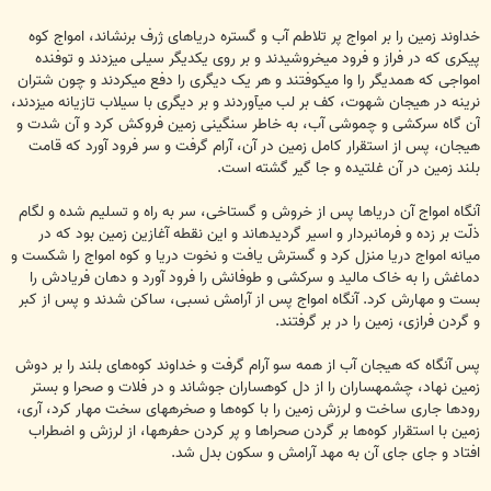
خداوند زمین را بر امواج پر تلاطم آب و گستره دریاهای ژرف برنشاند، امواج کوه
پیکری که در فراز و فرود می‏خروشیدند و بر روی یکدیگر سیلی می‏زدند و توفنده
امواجی که همدیگر را وا می‏کوفتند و هر یک دیگری را دفع می‏کردند و چون شتران
نرینه در هیجان شهوت، کف بر لب می‏آوردند و بر دیگری با سیلاب تازیانه می‏زدند،
آن گاه سرکشی و چموشی آب، به خاطر سنگینی زمین فروکش کرد و آن شدت و
هیجان، پس از استقرار کامل زمین در آن، آرام گرفت و سر فرود آورد که قامت
بلند زمین در آن غلتیده و جا گیر گشته است.
آنگاه امواج آن دریاها پس از خروش و گستاخی، سر به راه و تسلیم شده و لگام
ذلّت بر زده و فرمانبردار و اسیر گردیده‏اند و این نقطه آغازین زمین بود که در
میانه امواج دریا منزل کرد و گسترش یافت و نخوت دریا و کوه امواج را شکست و
دماغش را به خاک مالید و سرکشی و طوفانش را فرود آورد و دهان فریادش را
بست و مهارش کرد. آنگاه امواج پس از آرامش نسبی، ساکن شدند و پس از کبر
و گردن فرازی، زمین را در بر گرفتند.
پس آنگاه که هیجان آب از همه سو آرام گرفت و خداوند کوه‌های بلند را بر دوش
زمین نهاد، چشمه‏ساران را از دل کوهساران جوشاند و در فلات و صحرا و بستر
رودها جاری ساخت و لرزش زمین را با کوه‌ها و صخره‏های سخت مهار کرد، آری،
زمین با استقرار کوه‌ها بر گردن صحراها و پر کردن حفره‏ها، از لرزش و اضطراب
افتاد و جای جای آن به مهد آرامش و سکون بدل شد.