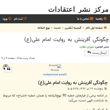
مرکز نشر اعتقادات
راهنما
تماس با ما
ثبت نام
ورود
صفحه اول تالار
گنجینه ثـقلیـن
حديث
نهج البلاغه
چگونگی آفرینش به روایت امام علی(ع)
مدیر انجمن:
شورای نظارت
ارسال پست
تعداد پست ها:3 • صفحه
1
از
1
Bronze
mohammad area51
چگونگی آفرینش به روایت امام علی(ع)
پ
پنج‌شنبه ۲۷ تیر ۱۳۹۲, ۵:۳۵ ق.ظ
س
ت
در ادامه برخی از فرازهای خطبه 90 نهج‌البلاغه یا همان خطبه «اشباح» که مربوط
به شناخت الهی است، می‌آید: