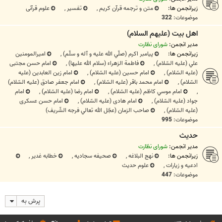
زیرانجمن ها:
متن و ترجمه قرآن کریم
,
تفسیر
,
علوم قرآنی
موضوعات:
322
اهل بيت (عليهم السلام)
مدیر انجمن:
شورای نظارت
زیرانجمن ها:
پيامبر اکرم (صلّي الله علیه و آله و سلّم)
,
اميرالمومنين
علي (علیه السّلام)
,
فاطمة الزهراء (سلام الله علیها)
,
امام حسن مجتبی
(علیه السّلام)
,
امام حسین‌ (علیه السّلام)
,
امام زین العابدین (علیه
السّلام)
,
امام محمد باقر (علیه السّلام)
,
امام جعفر صادق (علیه السّلام)
,
امام موسي کاظم (علیه السّلام)
,
امام رضا (علیه السّلام)
,
امام
جواد (علیه السّلام)
,
امام هادی (علیه السّلام)
,
امام حسن عسکری
(علیه السّلام)
,
صاحب الزمان (عجّل الله تعالي فرجه الشّریف)
موضوعات:
995
حديث
مدیر انجمن:
شورای نظارت
زیرانجمن ها:
نهج البلاغه
,
صحیفه سجادیه
,
خطابه غدیر
,
ادعيه و زيارات
,
علوم حدیث
موضوعات:
447
پرش به