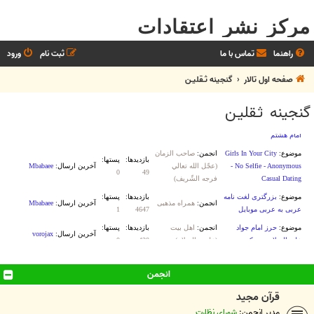
مرکز نشر اعتقادات
راهنما
تماس با ما
ثبت نام
ورود
صفحه اول تالار
گنجینه ثـقلیـن
گنجینه ثـقلیـن
انجمن
قرآن مجید
مدیر انجمن:
شورای نظارت