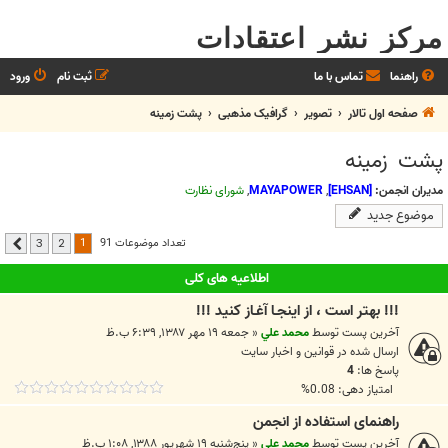
مرکز نشر اعتقادات
راهنما
تماس با ما
ثبت نام
ورود
صفحه اول تالار
تصویر
گرافیک مذهبی
پشت زمینه
پشت زمینه
مدیران انجمن:
[EHSAN]
,
MAYAPOWER
,
شورای نظارت
موضوع جدید
1
تعداد موضوعات 91
3
2
بعدی
اطلاعیه های کلی
!!! بهتر است ، از اينجـا آغـاز کنيد !!!
آخرین پست توسط
محمد علي
«
جمعه ۱۹ مهر ۱۳۸۷, ۶:۳۹ ب.ظ
ارسال شده در
قوانين و اخبار سايت
پاسخ ها:
4
امتیاز دهی: 0.08%
راهنمای استفاده از انجمن
آخرین پست توسط
محمد علي
«
پنج‌شنبه ۱۹ شهریور ۱۳۸۸, ۱:۰۸ ب.ظ