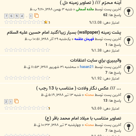
آينـه مـحـرّم /// ( تصاوير زمينه دل )
آخرین پست توسط
مائده آسمانی
«
شنبه ۳ بهمن ۱۳۸۸, ۹:۲۰ ب.ظ
پاسخ ها:
62
7
6
5
4
1
…
امتیاز دهی: 13.08%
پشت زمینه (wallpaper) بسیار زیبا/گنبد امام حسین علیه السلام
آخرین پست توسط
قهرمان علقمه
«
یک‌شنبه ۲۹ آذر ۱۳۸۸, ۱۰:۵۱ ب.ظ
پاسخ ها:
1
امتیاز دهی: 1.38%
والپيپري براي سايت اعتقادات
آخرین پست توسط
hasan21
«
سه‌شنبه ۳۱ شهریور ۱۳۸۸, ۱۱:۵۳ ق.ظ
پاسخ ها:
7
امتیاز دهی: 1.92%
... /// عكس نـگـار ولادت ( متناسب با 13 رجب )
آخرین پست توسط
محدثه
«
شنبه ۱۳ تیر ۱۳۸۸, ۵:۱۹ ق.ظ
پاسخ ها:
13
2
1
امتیاز دهی: 3.69%
تصاوير متناسب با ميلاد امام محمد باقر (ع)
آخرین پست توسط
محدثه
«
چهارشنبه ۳ تیر ۱۳۸۸, ۱۰:۳۳ ق.ظ
پاسخ ها:
7