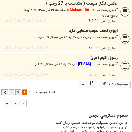
عكس نـگـار مـبعـث ( متناسب با 27 رجب )
آخرین پست توسط
Mohsen1001
«
سه‌شنبه ۳۰ تیر ۱۳۸۸, ۲:۲۰ ق.ظ
پاسخ ها:
6
امتیاز دهی: 2.31%
ايوان نجف عجب صفايي دارد
آخرین پست توسط
ولایت
«
یک‌شنبه ۲۸ تیر ۱۳۸۸, ۶:۳۵ ب.ظ
امتیاز دهی: 0.38%
رسول اكرم (ص)
آخرین پست توسط
[EHSAN]
«
یک‌شنبه ۲۸ تیر ۱۳۸۸, ۴:۳۱ ب.ظ
امتیاز دهی: 0.23%
موضوع جدید
1
تعداد موضوعات 91
3
2
بعدی
پرش به
سطوح دسترسي انجمن
در این انجمن
نمیتوانید
موضوعات جدیدی ارسال کنید
در این انجمن
نمیتوانید
به موضوعات پاسخ دهید
در این انجمن
نمیتوانید
پست خود را ویرایش کنید