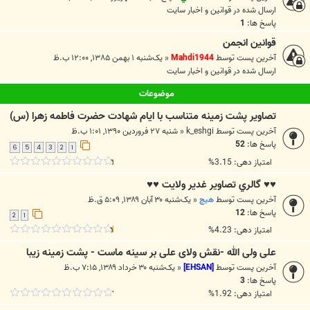
ارسال شده در
قوانين و اخبار سايت
پاسخ ها:
1
قوانین انجمن
آخرین پست توسط
Mahdi1944
«
یک‌شنبه ۱ بهمن ۱۳۸۵, ۱۲:۰۰ ب.ظ
ارسال شده در
قوانين و اخبار سايت
موضوعات
تصاویر پشت زمینه متناسب با ایام شهادت حضرت فاطمه زهرا (س)
آخرین پست توسط
k_eshgi
«
شنبه ۲۷ فروردین ۱۳۹۰, ۱:۰۱ ب.ظ
پاسخ ها:
52
6
5
4
3
2
1
امتیاز دهی: 3.15%
♥♥ گالري تصاوير غدير ولايت ♥♥
آخرین پست توسط
هیچ
«
یک‌شنبه ۳۰ آبان ۱۳۸۹, ۵:۰۹ ق.ظ
پاسخ ها:
12
2
1
امتیاز دهی: 4.23%
علی ولی الله -نقش ولای علی بر سینه ماست - پشت زمینه زیبا
آخرین پست توسط
[EHSAN]
«
یک‌شنبه ۳۰ خرداد ۱۳۸۹, ۷:۱۵ ب.ظ
پاسخ ها:
3
امتیاز دهی: 1.92%