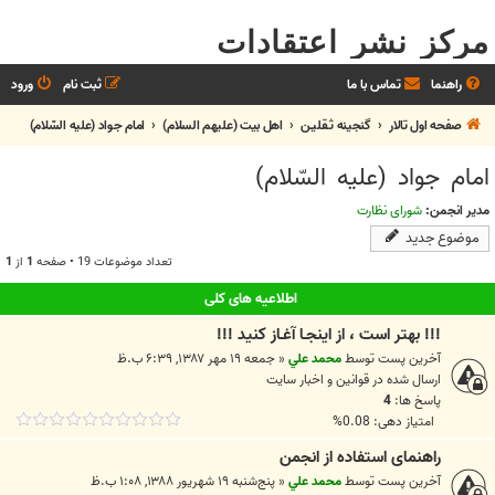
مرکز نشر اعتقادات
راهنما
تماس با ما
ثبت نام
ورود
صفحه اول تالار
گنجینه ثـقلیـن
اهل بيت (عليهم السلام)
امام جواد (علیه السّلام)
امام جواد (علیه السّلام)
مدیر انجمن:
شورای نظارت
موضوع جدید
تعداد موضوعات 19 • صفحه
1
از
1
اطلاعیه های کلی
!!! بهتر است ، از اينجـا آغـاز کنيد !!!
آخرین پست توسط
محمد علي
«
جمعه ۱۹ مهر ۱۳۸۷, ۶:۳۹ ب.ظ
ارسال شده در
قوانين و اخبار سايت
پاسخ ها:
4
امتیاز دهی: 0.08%
راهنمای استفاده از انجمن
آخرین پست توسط
محمد علي
«
پنج‌شنبه ۱۹ شهریور ۱۳۸۸, ۱:۰۸ ب.ظ