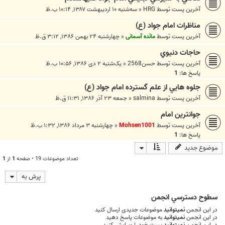
آخرین پست توسط
HRG
«
سه‌شنبه ۱۰ اردیبهشت ۱۳۸۷, ۱۰:۱۴ ب.ظ
مناظرات امام جواد (ع)
آخرین پست توسط
مائده آسمانی
«
چهارشنبه ۲۴ بهمن ۱۳۸۶, ۳:۱۲ ق.ظ
حاجات دنيوي
آخرین پست توسط
حسن2568
«
یک‌شنبه ۲ دی ۱۳۸۶, ۱۰:۵۶ ب.ظ
پاسخ ها:
1
جلوه هايي از علم گسترده امام جواد (ع)
آخرین پست توسط
salmina
«
جمعه ۲۳ آذر ۱۳۸۶, ۱۱:۳۱ ق.ظ
جوانترین امام
آخرین پست توسط
Mohsen1001
«
چهارشنبه ۳ مرداد ۱۳۸۶, ۱:۳۲ ب.ظ
پاسخ ها:
1
موضوع جدید
تعداد موضوعات 19 • صفحه
1
از
1
پرش به
سطوح دسترسي انجمن
در این انجمن
نمیتوانید
موضوعات جدیدی ارسال کنید
در این انجمن
نمیتوانید
به موضوعات پاسخ دهید
در این انجمن
نمیتوانید
پست خود را ویرایش کنید