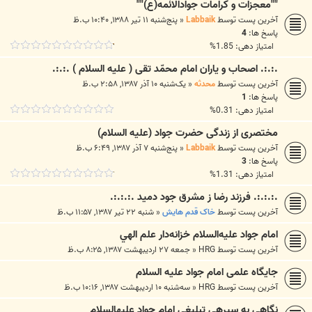
""معجزات و كرامات جوادالائمه(ع)""
آخرین پست توسط
Labbaik
«
پنج‌شنبه ۱۱ تیر ۱۳۸۸, ۱۰:۴۰ ب.ظ
پاسخ ها:
4
امتیاز دهی: 1.85%
.:.:. اصحاب و یاران امام محمّد تقی ( علیه السلام ) .:.:.
آخرین پست توسط
محدثه
«
یک‌شنبه ۱۰ آذر ۱۳۸۷, ۲:۵۸ ب.ظ
پاسخ ها:
1
امتیاز دهی: 0.31%
مختصری از زندگی حضرت جواد (علیه السلام)
آخرین پست توسط
Labbaik
«
پنج‌شنبه ۷ آذر ۱۳۸۷, ۶:۴۹ ب.ظ
پاسخ ها:
3
امتیاز دهی: 1.31%
.:.:.:. فرزند رضا ز مشرق جود دميد .:.:.:.
آخرین پست توسط
خاک قدم هايش
«
شنبه ۲۲ تیر ۱۳۸۷, ۱۱:۵۷ ب.ظ
امام جواد عليه‌السلام خزانه‌دار علم الهي
آخرین پست توسط
HRG
«
جمعه ۲۷ اردیبهشت ۱۳۸۷, ۸:۲۵ ب.ظ
جایگاه علمی امام جواد علیه السلام
آخرین پست توسط
HRG
«
سه‌شنبه ۱۰ اردیبهشت ۱۳۸۷, ۱۰:۱۶ ب.ظ
نگاهي به سيره‏ي تبليغي امام جواد عليه‏السلام