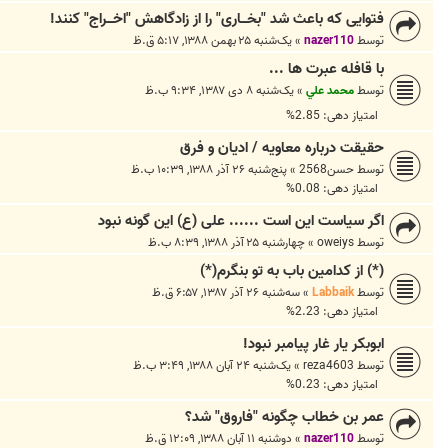
فتوایی که باعث شد "بخـــاری" را از زادگاهش "اخـــراج" کنند!
توسط
nazer110
»
یک‌شنبه ۲۵ بهمن ۱۳۸۸, ۵:۱۷ ق.ظ
با قافله عبرت ها ...
توسط
محمد علي
»
یک‌شنبه ۸ دی ۱۳۸۷, ۹:۳۴ ب.ظ
امتیاز دهی: 2.85%
حقیقت درباره معاویه / ادیان و فرق
توسط
حسن2568
»
پنج‌شنبه ۲۶ آذر ۱۳۸۸, ۱۰:۳۹ ب.ظ
امتیاز دهی: 0.08%
اگر سیاست این است ...... علی (ع) این گونه نبود
توسط
oweiys
»
چهارشنبه ۲۵ آذر ۱۳۸۸, ۸:۳۹ ب.ظ
(*) از کدامین باب به تو بنگرم(*)
توسط
Labbaik
»
سه‌شنبه ۲۶ آذر ۱۳۸۷, ۶:۵۷ ق.ظ
امتیاز دهی: 2.23%
ابوبکر یار غار پیامبر نبود!
توسط
reza4603
»
یک‌شنبه ۲۴ آبان ۱۳۸۸, ۳:۴۹ ب.ظ
امتیاز دهی: 0.23%
عمر بن خطاب چگونه "فاروق" شد؟
توسط
nazer110
»
دوشنبه ۱۱ آبان ۱۳۸۸, ۱۲:۰۹ ق.ظ