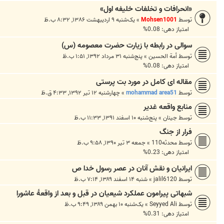
«انحرافات و تخلفات خلیفه اول»
توسط
Mohsen1001
»
یک‌شنبه ۹ اردیبهشت ۱۳۸۶, ۸:۳۲ ب.ظ
امتیاز دهی: 0.08%
سوالی در رابطه با زیارت حضرت معصومه (س)
توسط
أمة الحسین
»
پنج‌شنبه ۳۱ مرداد ۱۳۹۲, ۱:۵۱ ب.ظ
امتیاز دهی: 0.08%
مقاله ای کامل در مورد بت پرستی
توسط
mohammad area51
»
چهارشنبه ۱۲ تیر ۱۳۹۲, ۴:۳۳ ق.ظ
منابع واقعه غدیر
توسط
جینان
»
پنج‌شنبه ۱۰ اسفند ۱۳۹۱, ۱۱:۳۳ ب.ظ
فرار از جنگ
توسط
محدثه110
»
جمعه ۳ تیر ۱۳۹۰, ۹:۵۸ ب.ظ
امتیاز دهی: 0.23%
ایرانیان و نقش آنان در عصر رسول خدا ص
توسط
jalil6120
»
شنبه ۱۴ اسفند ۱۳۸۹, ۷:۱۴ ب.ظ
شبهاتی پیرامون عملکرد شیعیان در قبل و بعد از واقعهٔ عاشورا
توسط
Seyyed Ali
»
یک‌شنبه ۱۰ بهمن ۱۳۸۹, ۹:۴۹ ب.ظ
امتیاز دهی: 0.31%