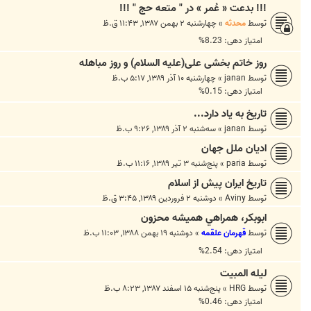
!!! بدعت « عُمر » در " متعه حج " !!!
توسط
محدثه
»
چهارشنبه ۲ بهمن ۱۳۸۷, ۱۱:۴۳ ق.ظ
امتیاز دهی: 8.23%
روز خاتم بخشى على(عليه السلام) و روز مباهله
توسط
janan
»
چهارشنبه ۱۰ آذر ۱۳۸۹, ۵:۱۷ ب.ظ
امتیاز دهی: 0.15%
تاریخ به یاد دارد...
توسط
janan
»
سه‌شنبه ۲ آذر ۱۳۸۹, ۹:۲۶ ب.ظ
ادیان ملل جهان
توسط
paria
»
پنج‌شنبه ۳ تیر ۱۳۸۹, ۱۱:۱۶ ب.ظ
تاريخ ايران پيش از اسلام
توسط
Aviny
»
دوشنبه ۲ فروردین ۱۳۸۹, ۳:۴۵ ق.ظ
ابوبكر، همراهي هميشه محزون
توسط
قهرمان علقمه
»
دوشنبه ۱۹ بهمن ۱۳۸۸, ۱۱:۰۳ ب.ظ
امتیاز دهی: 2.54%
لیله المبیت
توسط
HRG
»
پنج‌شنبه ۱۵ اسفند ۱۳۸۷, ۸:۲۳ ب.ظ
امتیاز دهی: 0.46%