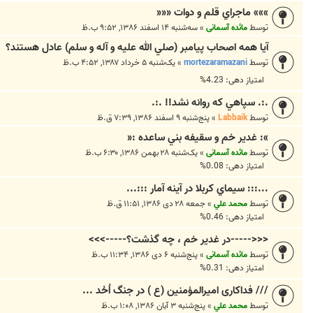
»»» ماجراي قلم و دوات «««
توسط
مائده آسمانی
»
سه‌شنبه ۱۴ اسفند ۱۳۸۶, ۹:۵۲ ب.ظ
آيا همه اصحاب پيامبر (صلي الله عليه و آله و سلم) عادل هستند؟
توسط
mortezaramazani
»
یک‌شنبه ۵ خرداد ۱۳۸۷, ۴:۵۲ ب.ظ
امتیاز دهی: 4.23%
.:. سپاهي كه روانه نشد!! .:.
توسط
Labbaik
»
پنج‌شنبه ۹ اسفند ۱۳۸۶, ۷:۳۹ ق.ظ
»: غدير خم و سقيفه بني ساعده :«
توسط
مائده آسمانی
»
یک‌شنبه ۲۸ بهمن ۱۳۸۶, ۶:۳۰ ب.ظ
امتیاز دهی: 0.08%
...::: سيماي كربلا در آينه آمار :::...
توسط
محمد علي
»
جمعه ۲۸ دی ۱۳۸۶, ۱۱:۵۱ ق.ظ
امتیاز دهی: 0.46%
<<<-----در غدير خم ، چه گذشت؟----->>>
توسط
مائده آسمانی
»
پنج‌شنبه ۶ دی ۱۳۸۶, ۱۱:۳۴ ب.ظ
امتیاز دهی: 0.31%
/// فداكارى اميرالمؤمنين (ع ) در جنگ اُحُد ...
توسط
محمد علي
»
پنج‌شنبه ۳ آبان ۱۳۸۶, ۱:۰۸ ب.ظ