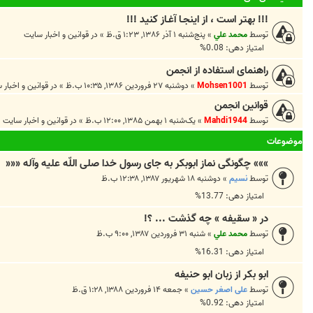
!!! بهتر است ، از اينجـا آغـاز کنيد !!!
توسط
محمد علي
»
پنج‌شنبه ۱ آذر ۱۳۸۶, ۱:۲۳ ق.ظ
» در
قوانين و اخبار سايت
امتیاز دهی: 0.08%
راهنمای استفاده از انجمن
توسط
Mohsen1001
»
دوشنبه ۲۷ فروردین ۱۳۸۶, ۱۰:۳۵ ب.ظ
» در
قوانين و اخبار 
قوانین انجمن
توسط
Mahdi1944
»
یک‌شنبه ۱ بهمن ۱۳۸۵, ۱۲:۰۰ ب.ظ
» در
قوانين و اخبار سايت
موضوعات
»»» چگونگى نماز ابوبكر به جاى رسول خدا صلى اللّه عليه وآله «««
توسط
نسيم
»
دوشنبه ۱۸ شهریور ۱۳۸۷, ۱۲:۳۸ ب.ظ
امتیاز دهی: 13.77%
در « سقيفه » چه گذشت ... ؟!
توسط
محمد علي
»
شنبه ۳۱ فروردین ۱۳۸۷, ۹:۰۰ ب.ظ
امتیاز دهی: 16.31%
ابو بکر از زبان ابو حنیفه
توسط
علی اصغر حسین
»
جمعه ۱۴ فروردین ۱۳۸۸, ۱:۲۸ ق.ظ
امتیاز دهی: 0.92%