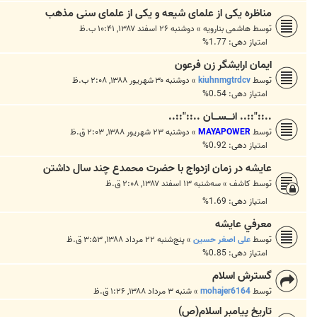
مناظره یکی از علمای شیعه و یکی از علمای سنی مذهب
توسط
هاشمی بنارویه
»
دوشنبه ۲۶ اسفند ۱۳۸۷, ۱۰:۴۱ ب.ظ
امتیاز دهی: 1.77%
ایمان ارایشگر زن فرعون
توسط
kiuhnmgtrdcv
»
دوشنبه ۳۰ شهریور ۱۳۸۸, ۲:۰۸ ب.ظ
امتیاز دهی: 0.54%
..::"::.. انــــســـان ..::"::..
توسط
MAYAPOWER
»
دوشنبه ۲۳ شهریور ۱۳۸۸, ۲:۰۳ ق.ظ
امتیاز دهی: 0.92%
عایشه در زمان ازدواج با حضرت محمدع چند سال داشتن
توسط
کاشف
»
سه‌شنبه ۱۳ اسفند ۱۳۸۷, ۲:۰۸ ق.ظ
امتیاز دهی: 1.69%
معرفي عايشه
توسط
علی اصغر حسین
»
پنج‌شنبه ۲۲ مرداد ۱۳۸۸, ۳:۵۳ ق.ظ
امتیاز دهی: 0.85%
گسترش اسلام
توسط
mohajer6164
»
شنبه ۳ مرداد ۱۳۸۸, ۱:۲۶ ق.ظ
تاریخ پیامبر اسلام(ص)