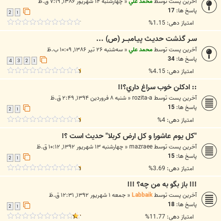
آخرین پست توسط
محمد علي
«
چهارشنبه ۱۴ شهریور ۱۳۸۶, ۷:۱۹ ق.ظ
پاسخ ها:
17
2
1
امتیاز دهی: 1.15%
سـر گذشت حديـث پيـامبـــر (ص) ...
آخرین پست توسط
محمد علي
«
سه‌شنبه ۲۶ تیر ۱۳۸۶, ۱۰:۰۹ ب.ظ
پاسخ ها:
34
4
3
2
1
امتیاز دهی: 4.15%
:: ادکلن خوب سراغ داري؟!!
آخرین پست توسط
rozita-a
«
شنبه ۸ فروردین ۱۳۹۴, ۲:۴۹ ق.ظ
پاسخ ها:
15
2
1
امتیاز دهی: 4%
"کل یوم عاشورا و کل ارض کربلا" حدیث است ؟!
آخرین پست توسط
mazraee
«
چهارشنبه ۱۳ شهریور ۱۳۹۲, ۱۰:۱۲ ق.ظ
پاسخ ها:
15
2
1
امتیاز دهی: 3.69%
!!! باز بگو به من چه؟ !!!
آخرین پست توسط
Labbaik
«
جمعه ۱ شهریور ۱۳۹۲, ۱۲:۳۱ ق.ظ
پاسخ ها:
18
2
1
امتیاز دهی: 11.77%