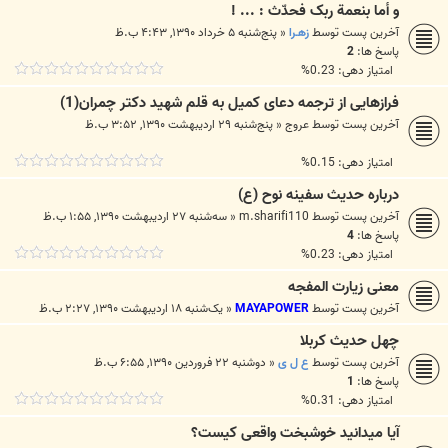
و أما بنعمة ربک فحدّث : ... !
آخرین پست توسط
زهـرا
«
پنج‌شنبه ۵ خرداد ۱۳۹۰, ۴:۴۳ ب.ظ
پاسخ ها:
2
امتیاز دهی: 0.23%
فرازهایی از ترجمه دعای کمیل به قلم شهید دکتر چمران(1)
آخرین پست توسط
عروج
«
پنج‌شنبه ۲۹ اردیبهشت ۱۳۹۰, ۳:۵۲ ب.ظ
امتیاز دهی: 0.15%
درباره حديث سفينه نوح (ع)
آخرین پست توسط
m.sharifi110
«
سه‌شنبه ۲۷ اردیبهشت ۱۳۹۰, ۱:۵۵ ب.ظ
پاسخ ها:
4
امتیاز دهی: 0.23%
معنی زیارت المفجه
آخرین پست توسط
MAYAPOWER
«
یک‌شنبه ۱۸ اردیبهشت ۱۳۹۰, ۲:۲۷ ب.ظ
چهل حديث کربلا
آخرین پست توسط
ع ل ی
«
دوشنبه ۲۲ فروردین ۱۳۹۰, ۶:۵۵ ب.ظ
پاسخ ها:
1
امتیاز دهی: 0.31%
آيا میدانيد خوشبخت واقعی كيست؟