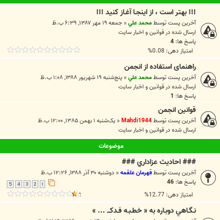
!!! بهتر است ، از اينجـا آغـاز کنيد !!!
آخرین پست توسط
محمد علي
«
جمعه ۱۹ مهر ۱۳۸۷, ۶:۳۹ ب.ظ
ارسال شده در
قوانين و اخبار سايت
پاسخ ها:
4
امتیاز دهی: 0.08%
راهنمای استفاده از انجمن
آخرین پست توسط
محمد علي
«
پنج‌شنبه ۱۹ شهریور ۱۳۸۸, ۱:۰۸ ب.ظ
ارسال شده در
قوانين و اخبار سايت
پاسخ ها:
1
قوانین انجمن
آخرین پست توسط
Mahdi1944
«
یک‌شنبه ۱ بهمن ۱۳۸۵, ۱۲:۰۰ ب.ظ
ارسال شده در
قوانين و اخبار سايت
موضوعات
### احاديث عزاداري ###
آخرین پست توسط
قهرمان علقمه
«
دوشنبه ۳۰ آذر ۱۳۸۸, ۱۲:۲۶ ب.ظ
پاسخ ها:
46
5
4
3
2
1
امتیاز دهی: 12.77%
نـگـاهي دوبـاره به « خطـبـه فـدکـــ ... »