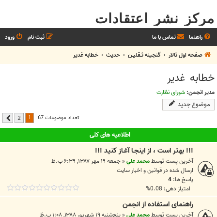
مرکز نشر اعتقادات
راهنما
تماس با ما
ثبت نام
ورود
صفحه اول تالار
گنجینه ثـقلیـن
حديث
خطابه غدیر
خطابه غدیر
مدیر انجمن:
شورای نظارت
موضوع جدید
1
تعداد موضوعات 67
2
بعدی
اطلاعیه های کلی
!!! بهتر است ، از اينجـا آغـاز کنيد !!!
آخرین پست توسط
محمد علي
«
جمعه ۱۹ مهر ۱۳۸۷, ۶:۳۹ ب.ظ
ارسال شده در
قوانين و اخبار سايت
پاسخ ها:
4
امتیاز دهی: 0.08%
راهنمای استفاده از انجمن
آخرین پست توسط
محمد علي
«
پنج‌شنبه ۱۹ شهریور ۱۳۸۸, ۱:۰۸ ب.ظ