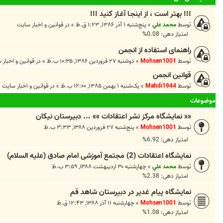
!!! بهتر است ، از اينجـا آغـاز کنيد !!!
توسط
محمد علي
»
پنج‌شنبه ۱ آذر ۱۳۸۶, ۱:۲۳ ق.ظ
» در
قوانين و اخبار سايت
امتیاز دهی: 0.08%
راهنمای استفاده از انجمن
توسط
Mohsen1001
»
دوشنبه ۲۷ فروردین ۱۳۸۶, ۱۰:۳۵ ب.ظ
» در
قوانين و اخبار 
قوانین انجمن
توسط
Mahdi1944
»
یک‌شنبه ۱ بهمن ۱۳۸۵, ۱۲:۰۰ ب.ظ
» در
قوانين و اخبار سايت
موضوعات
«« نمایشگاه مرکز نشر اعتقادات »» ... دبیرستان نیکان
توسط
Mohsen1001
»
پنج‌شنبه ۲۷ فروردین ۱۳۸۸, ۳:۳۳ ب.ظ
امتیاز دهی: 6.92%
نمایشگاه اعتقادات (2) مجتمع آموزشی امام صادق (علیه السلام)
توسط
محمد علي
»
چهارشنبه ۳۰ اردیبهشت ۱۳۸۸, ۳:۵۹ ب.ظ
امتیاز دهی: 2.38%
نمایشگاه پیام غدیر در دبیرستان شاهد قم
توسط
Mohsen1001
»
چهارشنبه ۱۱ آذر ۱۳۸۸, ۱۲:۴۳ ق.ظ
امتیاز دهی: 1.08%