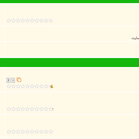
سايت
2
1