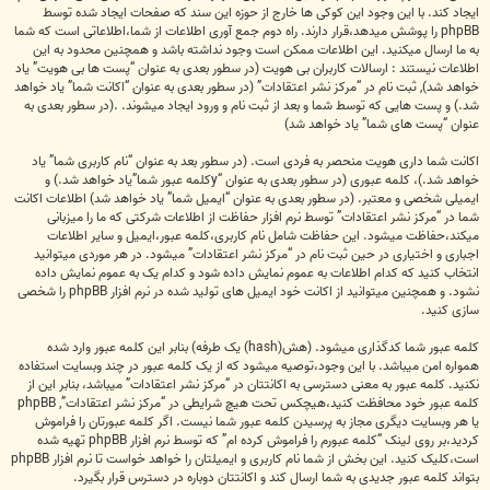
ایجاد کند. با این وجود این کوکی ها خارج از حوزه این سند که صفحات ایجاد شده توسط
phpBB را پوشش میدهد،قرار دارند. راه دوم جمع آوری اطلاعات از شما،اطلاعاتی است که شما
به ما ارسال میکنید. این اطلاعات ممکن است وجود نداشته باشد و همچنین محدود به این
اطلاعات نیستند : ارسالات کاربران بی هویت (در سطور بعدی به عنوان “پست ها بی هویت” یاد
خواهد شد), ثبت نام در “مرکز نشر اعتقادات” (در سطور بعدی به عنوان “اکانت شما” یاد خواهد
شد.) و پست هایی که توسط شما و بعد از ثبت نام و ورود ایجاد میشوند. .(در سطور بعدی به
عنوان “پست های شما” یاد خواهد شد)
اکانت شما داری هویت منحصر به فردی است. (در سطور بعد به عنوان “نام کاربری شما” یاد
خواهد شد.)، کلمه عبوری (در سطور بعدی به عنوان “yکلمه عبور شما”یاد خواهد شد.) و
ایمیلی شخصی و معتبر. (در سطور بعدی به عنوان “ایمیل شما” یاد خواهد شد) اطلاعات اکانت
شما در “مرکز نشر اعتقادات” توسط نرم افزار حفاظت از اطلاعات شرکتی که ما را میزبانی
میکند،حفاظت میشود. این حفاظت شامل نام کاربری،کلمه عبور،ایمیل و سایر اطلاعات
اجباری و اختیاری در حین ثبت نام در “مرکز نشر اعتقادات” میشود. در هر موردی میتوانید
انتخاب کنید که کدام اطلاعات به عموم نمایش داده شود و کدام یک به عموم نمایش داده
نشود. و همچنین میتوانید از اکانت خود ایمیل های تولید شده در نرم افزار phpBB را شخصی
سازی کنید.
کلمه عبور شما کدگذاری میشود. (هش(hash) یک طرفه) بنابر این کلمه عبور وارد شده
همواره امن میباشد. با این وجود،توصیه میشود که از یک کلمه عبور در چند وبسایت استفاده
نکنید. کلمه عبور به معنی دسترسی به اکانتتان در “مرکز نشر اعتقادات” میباشد، بنابر این از
کلمه عبور خود محافظت کنید،هیچکس تحت هیچ شرایطی در “مرکز نشر اعتقادات”, phpBB
یا هر وبسایت دیگری مجاز به پرسیدن کلمه عبور شما نیست. اگر کلمه عبورتان را فراموش
کردید،بر روی لینک “کلمه عبورم را فراموش کرده ام” که توسط نرم افزار phpBB تهیه شده
است،کلیک کنید. این بخش از شما نام کاربری و ایمیلتان را خواهد خواست تا نرم افزار phpBB
بتواند کلمه عبور جدیدی به شما ارسال کند و اکانتتان دوباره در دسترس قرار بگیرد.