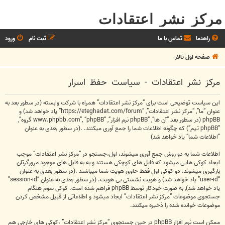
مرکز نشر اعتقادات
راهنما
تماس با ما
ثبت نام
ورود
صفحه اول تالار
مرکز نشر اعتقادات - سیاست حفظ اسرار
این سیاست توضیحی است برای “مرکز نشر اعتقادات” همراه با شرکت وابسته (در سطور بعد به
عنوان “ما”, “مرکز نشر اعتقادات”, “https://eteghadat.com/forum” یاد خواهد شد) و
phpBB (در سطور بعد “آن ها”, “phpBB نرم افزار”, “www.phpbb.com”, “phpBB گروه”,
“phpBB تیم”) که چگونه اطلاعات شما را جمع آوری میکنند. .(در سطور بعدی به عنوان
“اطلاعات شما” یاد خواهد شد)
اطلاعات شما به دو روش جمع آوری میشوند، اول،جستجو در “مرکز نشر اعتقادات” موجب
ایجاد کوکی هایی میشود که فایل های کوچکی هستند و به به فایل های موجود مرورگرتان
بارگیری میشوند. دو کوکی اول فقط حاوی هویت شما میباشند .(در سطور بعدی به عنوان
“user-id” یاد خواهد شد) و هویت نشستی بی هویت. (در سطور بعدی به عنوان “session-id”
یاد خواهد شد), به صورت خودکار توسط phpBB فراهم شده است. کوکی سوم هنگام
جستجوی موضوعات “مرکز نشر اعتقادات” ایجاد میشود و اطلاعاتی از قبیل مشخص کردن
موضوعات خوانده شده را ذخیره میکنند.
ممکن است نرم افزار phpBB در حین جستجوی “مرکز نشر اعتقادات” ،کوکی های خارجی هم