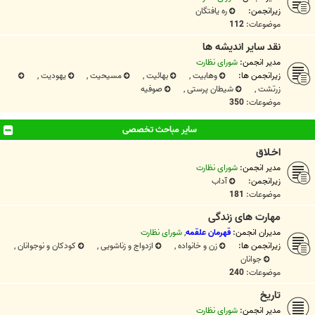
زیرانجمن:
ره یافتگان
موضوعات:
112
نقد سایر اندیشه ها
مدیر انجمن:
شورای نظارت
زیرانجمن ها:
وهابیت
,
بهائیت
,
مسیحیت
,
یهودیت
,
زرتشت
,
شیطان پرستی
,
صوفیه
موضوعات:
350
سایر مباحث تخصصی
اخـلاق
مدیر انجمن:
شورای نظارت
زیرانجمن:
آداب
موضوعات:
181
مهارت های زندگی
مدیران انجمن:
قهرمان علقمه
,
شورای نظارت
زیرانجمن ها:
زن و خانواده
,
ازدواج و زناشویی
,
کودکان و نوجوانان
,
جوانان
موضوعات:
240
تاريخ
مدیر انجمن:
شورای نظارت