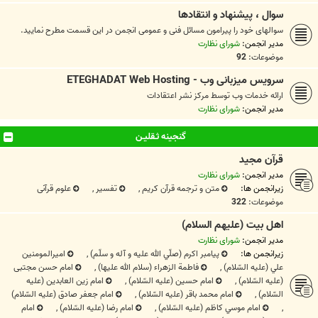
سوال ، پيشنهاد و انتقادها
سوالهای خود را پيرامون مسائل فنی و عمومی انجمن در اين قسمت مطرح نماييد.
مدیر انجمن:
شورای نظارت
موضوعات:
92
سرویس میزبانی وب - ETEGHADAT Web Hosting
ارائه خدمات وب توسط مرکز نشر اعتقادات
مدیر انجمن:
شورای نظارت
گنجینه ثـقلیـن
قرآن مجید
مدیر انجمن:
شورای نظارت
زیرانجمن ها:
متن و ترجمه قرآن کریم
,
تفسیر
,
علوم قرآنی
موضوعات:
322
اهل بيت (عليهم السلام)
مدیر انجمن:
شورای نظارت
زیرانجمن ها:
پيامبر اکرم (صلّي الله علیه و آله و سلّم)
,
اميرالمومنين
علي (علیه السّلام)
,
فاطمة الزهراء (سلام الله علیها)
,
امام حسن مجتبی
(علیه السّلام)
,
امام حسین‌ (علیه السّلام)
,
امام زین العابدین (علیه
السّلام)
,
امام محمد باقر (علیه السّلام)
,
امام جعفر صادق (علیه السّلام)
,
امام موسي کاظم (علیه السّلام)
,
امام رضا (علیه السّلام)
,
امام