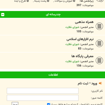
زیرانجمن ها:
آموزش و سوالات
,
پشت زمینه
,
طرح و ایده
موضوعات:
397
چندرسانه ای
همراه مذهبی
مدیر انجمن:
شورای نظارت
موضوعات:
105
نرم افزارهای اسلامی
مدیر انجمن:
شورای نظارت
موضوعات:
83
معرفی پايگاه ها
مدیر انجمن:
شورای نظارت
موضوعات:
156
اطلاعات
ورود
•
ثبت نام
نام کاربری:
کلمه عبور:
کلمه عبورم را فراموش کرده ام
مرا به خاطر بسپار