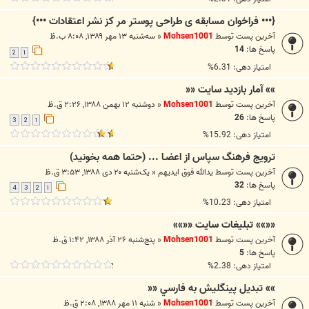
{••• فراخوان مسابقه ی طراحی پوستر مر کز نشر اعتقادات •••}
آخرین پست توسط
Mohsen1001
«
سه‌شنبه ۱۳ مهر ۱۳۸۹, ۸:۰۸ ب.ظ
پاسخ ها:
14
2
1
امتیاز دهی: 6.31%
»» آمار بازدید سایت ««
آخرین پست توسط
Mohsen1001
«
دوشنبه ۱۲ بهمن ۱۳۸۸, ۲:۲۶ ق.ظ
پاسخ ها:
26
3
2
1
امتیاز دهی: 15.92%
ترويج فرهنگ سپاس از اعضـا ... (حتما همه بخونيد)
آخرین پست توسط
یدالله فوق ایدیهم
«
یک‌شنبه ۲۰ دی ۱۳۸۸, ۳:۵۳ ق.ظ
پاسخ ها:
32
4
3
2
1
امتیاز دهی: 10.23%
««»» تبليغات سايت ««»»
آخرین پست توسط
Mohsen1001
«
پنج‌شنبه ۲۶ آذر ۱۳۸۸, ۱:۴۲ ق.ظ
پاسخ ها:
5
امتیاز دهی: 2.38%
»» تبديل پينگليش به فارسي ««
آخرین پست توسط
Mohsen1001
«
شنبه ۱۱ مهر ۱۳۸۸, ۲:۰۸ ق.ظ