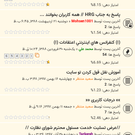
امتیاز دهی: 8.15%
پاسخ به جناب HRG // همه کاربران بخوانند ...
آخرین پست توسط
Mohsen1001
«
دوشنبه ۲۱ اردیبهشت ۱۳۸۸, ۶:۴۵ ب.ظ
پاسخ ها:
2
امتیاز دهی: 1.54%
(!) کنفرانس هاي اينترنتي اعتقادات (!)
آخرین پست توسط
محمد علي
«
یک‌شنبه ۳۰ فروردین ۱۳۸۸, ۱۰:۲۴ ق.ظ
پاسخ ها:
54
6
5
4
3
2
1
امتیاز دهی: 6.69%
آموزش نقل قول کردن تو سایت
آخرین پست توسط
سعید منتظر
«
چهارشنبه ۱۶ بهمن ۱۳۸۷, ۳:۴۸ ب.ظ
پاسخ ها:
2
امتیاز دهی: 1.23%
»» درجات کاربری ««
آخرین پست توسط
سعید منتظر
«
جمعه ۱۱ بهمن ۱۳۸۷, ۹:۱۶ ق.ظ
پاسخ ها:
7
امتیاز دهی: 2.46%
//عرض تسلیت خدمت مسئول محترم شورای نظارت //
آخرین پست توسط
Tazkereh
«
پنج‌شنبه ۳۰ آبان ۱۳۸۷, ۳:۳۶ ب.ظ