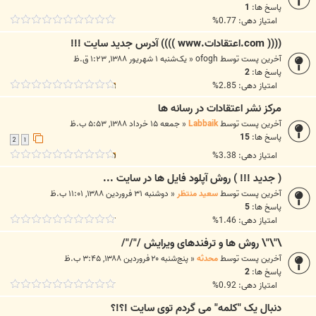
پاسخ ها:
1
امتیاز دهی: 0.77%
(((( com.اعتقادات.www )))) آدرس جدید سایت !!!
آخرین پست توسط
ofogh
«
یک‌شنبه ۱ شهریور ۱۳۸۸, ۱:۲۳ ق.ظ
پاسخ ها:
2
امتیاز دهی: 2.85%
مرکز نشر اعتقادات در رسانه ها
آخرین پست توسط
Labbaik
«
جمعه ۱۵ خرداد ۱۳۸۸, ۵:۵۳ ب.ظ
پاسخ ها:
15
2
1
امتیاز دهی: 3.38%
( جدید !!! ) روش آپلود فایل ها در سایت ...
آخرین پست توسط
سعید منتظر
«
دوشنبه ۳۱ فروردین ۱۳۸۸, ۱۱:۰۱ ب.ظ
پاسخ ها:
5
امتیاز دهی: 1.46%
\"\"\ روش ها و ترفندهای ویرایش /"/"/
آخرین پست توسط
محدثه
«
پنج‌شنبه ۲۰ فروردین ۱۳۸۸, ۳:۴۵ ب.ظ
پاسخ ها:
2
امتیاز دهی: 0.92%
دنبال یک "کلمه" می گردم توی سایت !؟!؟