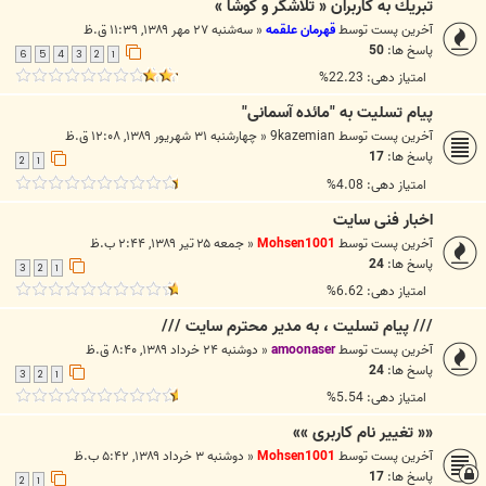
تبريك به کاربران « تلاشگر و کوشا »
آخرین پست توسط
قهرمان علقمه
«
سه‌شنبه ۲۷ مهر ۱۳۸۹, ۱۱:۳۹ ق.ظ
پاسخ ها:
50
6
5
4
3
2
1
امتیاز دهی: 22.23%
پیام تسلیت به "مائده آسمانی"
آخرین پست توسط
9kazemian
«
چهارشنبه ۳۱ شهریور ۱۳۸۹, ۱۲:۰۸ ق.ظ
پاسخ ها:
17
2
1
امتیاز دهی: 4.08%
اخبار فنی سایت
آخرین پست توسط
Mohsen1001
«
جمعه ۲۵ تیر ۱۳۸۹, ۲:۴۴ ب.ظ
پاسخ ها:
24
3
2
1
امتیاز دهی: 6.62%
/// پيام تسليت ، به مدير محترم سايت ///
آخرین پست توسط
amoonaser
«
دوشنبه ۲۴ خرداد ۱۳۸۹, ۸:۴۰ ق.ظ
پاسخ ها:
24
3
2
1
امتیاز دهی: 5.54%
«« تغییر نام کاربری »»
آخرین پست توسط
Mohsen1001
«
دوشنبه ۳ خرداد ۱۳۸۹, ۵:۴۲ ب.ظ
پاسخ ها:
17
2
1